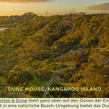
DUNE HOUSE, KANGAROO ISLAND
ilton & Dune
steht ganz oben auf den Dünen der Emu
et in eine natürliche Busch-Umgebung bietet das Du