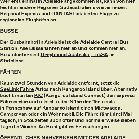
Wer erst einmal in Adelaide angekommen ist, kann von hier
leicht in andere Regionen Südaustraliens weiterreisen.
Regional Express
und
QANTASLink
bieten Flüge zu
regionalen Flughäfen an.
BUSSE
Der Busbahnhof in Adelaide ist die Adelaide Central Bus
Station. Alle Busse fahren hier ab und kommen hier an.
Busanbieter sind
Greyhound Australia
,
LinkSA
or
Stateliner
.
FÄHREN
Kaum zwei Stunden von Adelaide entfernt, setzt die
SeaLink Fähre
Autos nach Kangaroo Island über. Alternativ
bucht man bei
KIC
(Kangaroo Island Connect) den express
Fährservice und mietet in der Nähe der Terminals
in Penneshaw auf Kangaroo Island einen Mietwagen,
Campervan oder ein Wohnmobil. Die Fähre fährt drei Mal
täglich, in Stoßzeiten auch öfter und normalerweise sieben
Tage die Woche. An Bord gibt es Erfrischungen.
ÖFFENTLICHER NAHVERKEHR MIT DER ADELAIDE