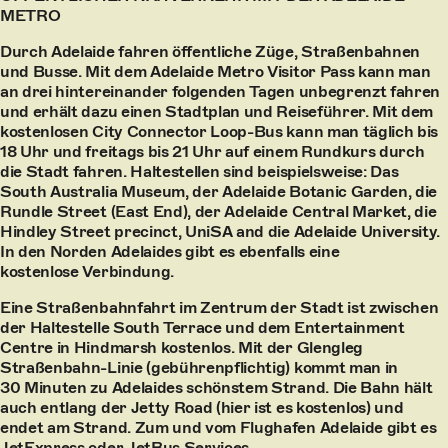
METRO
Durch Adelaide fahren öffentliche Züge, Straßenbahnen
und Busse. Mit dem Adelaide Metro Visitor Pass kann man
an drei hintereinander folgenden Tagen unbegrenzt fahren
und erhält dazu einen Stadtplan und Reiseführer. Mit dem
kostenlosen City Connector Loop-Bus kann man täglich bis
18 Uhr und freitags bis 21 Uhr auf einem Rundkurs durch
die Stadt fahren. Haltestellen sind beispielsweise: Das
South Australia Museum, der Adelaide Botanic Garden, die
Rundle Street (East End), der Adelaide Central Market, die
Hindley Street precinct, UniSA and die Adelaide University.
In den Norden Adelaides gibt es ebenfalls eine
kostenlose Verbindung.
Eine Straßenbahnfahrt im Zentrum der Stadt ist zwischen
der Haltestelle South Terrace und dem Entertainment
Centre in Hindmarsh kostenlos. Mit der Glengleg
Straßenbahn-Linie (gebührenpflichtig) kommt man in
30 Minuten zu Adelaides schönstem Strand. Die Bahn hält
auch entlang der Jetty Road (hier ist es kostenlos) und
endet am Strand. Zum und vom Flughafen Adelaide gibt es
JetExpress oder JetBus Services
.