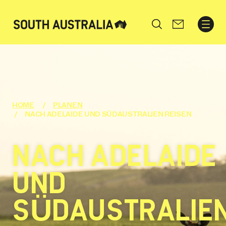
Search
HOME
PLANEN
NACH ADELAIDE UND SÜDAUSTRALIEN REISEN
NACH ADELAIDE
UND
SÜDAUSTRALIE