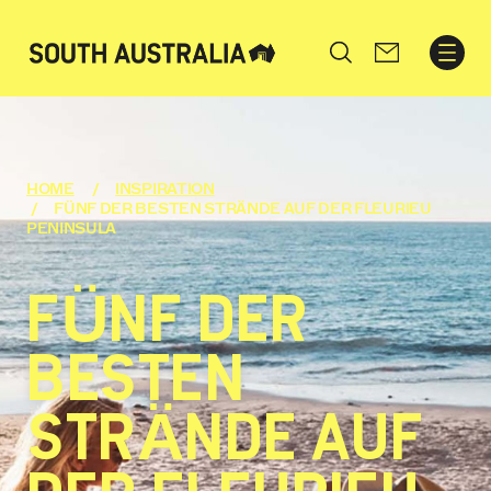
Search
HOME
INSPIRATION
FÜNF DER BESTEN STRÄNDE AUF DER FLEURIEU
PENINSULA
FÜNF DER
BESTEN
STRÄNDE AUF