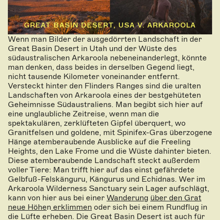
GREAT BASIN DESERT, USA V. ARKAROOLA
Wenn man Bilder der ausgedörrten Landschaft in der
Great Basin Desert in Utah und der Wüste des
südaustralischen Arkaroola nebeneinanderlegt, könnte
man denken, dass beides in derselben Gegend liegt,
nicht tausende Kilometer voneinander entfernt.
Versteckt hinter den Flinders Ranges sind die uralten
Landschaften von Arkaroola eines der bestgehüteten
Geheimnisse Südaustraliens. Man begibt sich hier auf
eine unglaubliche Zeitreise, wenn man die
spektakulären, zerklüfteten Gipfel überquert, wo
Granitfelsen und goldene, mit Spinifex-Gras überzogene
Hänge atemberaubende Ausblicke auf die Freeling
Heights, den Lake Frome und die Wüste dahinter bieten.
Diese atemberaubende Landschaft steckt außerdem
voller Tiere: Man trifft hier auf das einst gefährdete
Gelbfuß-Felskänguru, Kängurus und Echidnas. Wer im
Arkaroola Wilderness Sanctuary sein Lager aufschlägt,
kann von hier aus bei einer
Wanderung
über den Grat
neue Höhe
n
erklimmen
oder sich bei einem Rundflug in
die Lüfte erheben. Die Great Basin Desert ist auch für