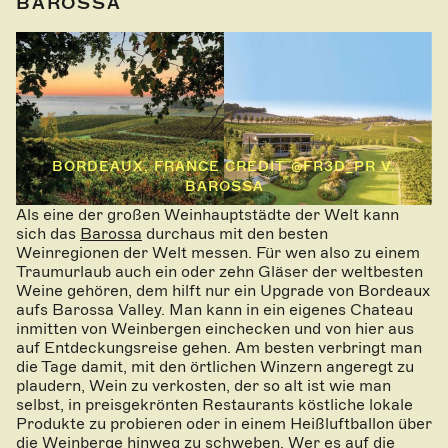
BAROSSA
BORDEAUX, FRANCE CREDIT @FR3D_PR V.
BAROSSA
Als eine der großen Weinhauptstädte der Welt kann
sich das
Barossa
durchaus mit den besten
Weinregionen der Welt messen. Für wen also zu einem
Traumurlaub auch ein oder zehn Gläser der weltbesten
Weine gehören, dem hilft nur ein Upgrade von Bordeaux
aufs Barossa Valley. Man kann in ein eigenes Chateau
inmitten von Weinbergen einchecken und von hier aus
auf Entdeckungsreise gehen. Am besten verbringt man
die Tage damit, mit den örtlichen Winzern angeregt zu
plaudern, Wein zu verkosten, der so alt ist wie man
selbst, in preisgekrönten Restaurants köstliche lokale
Produkte zu probieren oder in einem Heißluftballon über
die Weinberge hinweg zu schweben. Wer es auf die