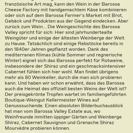
französische Art mag, kann den Wein in der Barossa
Cheese Factory mit handgemachtem Käse kombinieren
oder sich auf dem Barossa Farmer’s Market mit Brot,
Gebäck und Produkten aus der Gegend eindecken. Aber
zurück zum Wein... Die Weingeschichte des Barossa
Valley spricht für sich: Hier sind jahrhundertealte
Weingüter und einige der ältesten Weinberge der Welt
zu Hause. Tatsächlich sind einige Rebstöcke bereits in
den 1840er Jahren gepflanzt worden. Dank des
mediterranen Klimas (kühle Sommer und regnerische
Winter) eignet sich das Barossa perfekt für Rotweine,
insbesondere der Shiraz und ein geschmacksintensiver
Cabernet fühlen sich hier wohl. Man findet übrigens
mehr als 80 Weinkeller, durch die man sich probieren
kann. Und haben wir schon erwähnt, dass das Barossa
auch die Heimat des offiziell besten Weins der Welt ist?
Der preisgekrönte Tropfen wartet im familiengeführten
Boutique-Weingut Kellermeister Wines auf
Genusssuchende. Einen absoluten Bilderbuchausblick
hat man vom Barossa Valley Estate aus, wo
Weinfreunde inmitten üppiger Gärten und Weinberge
Shiraz, Cabernet Sauvignon und Grenache Shiraz
Mourvèdre probieren können.