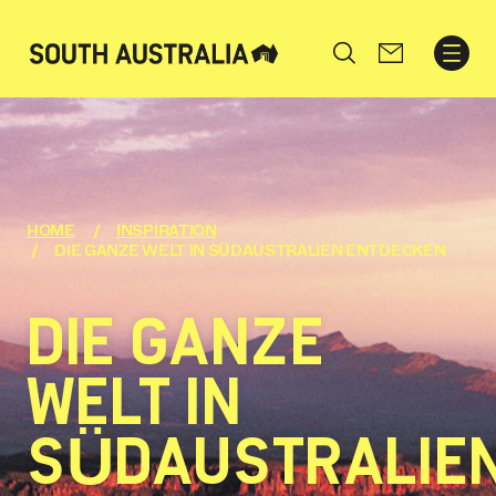
Search
HOME
INSPIRATION
DIE GANZE WELT IN SÜDAUSTRALIEN ENTDECKEN
DIE GANZE
WELT IN
SÜDAUSTRALIE