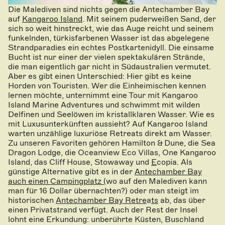
Die Malediven sind nichts gegen die Antechamber Bay
auf
Kangaroo Island
. Mit seinem puderweißen Sand, der
sich so weit hinstreckt, wie das Auge reicht und seinem
funkelnden, türkisfarbenen Wasser ist das abgelegene
Strandparadies ein echtes Postkartenidyll. Die einsame
Bucht ist nur einer der vielen spektakulären Strände,
die man eigentlich gar nicht in Südaustralien vermutet.
Aber es gibt einen Unterschied: Hier gibt es keine
Horden von Touristen. Wer die Einheimischen kennen
lernen möchte, unternimmt eine Tour mit Kangaroo
Island Marine Adventures und schwimmt mit wilden
Delfinen und Seelöwen im kristallklaren Wasser. Wie es
mit Luxusunterkünften aussieht? Auf Kangaroo Island
warten unzählige luxuriöse Retreats direkt am Wasser.
Zu unseren Favoriten gehören Hamilton & Dune, die Sea
Dragon Lodge, die Oceanview Eco Villas, One Kangaroo
Island, das Cliff House, Stowaway und
E
copia. Als
günstige Alternative gibt es in der
Antechamber Bay
auch einen Campingplatz (
wo auf den Malediven kann
man für 16 Dollar übernachten?) oder man steigt im
historischen
Antechamber Bay Retre
a
ts
ab, das über
einen Privatstrand verfügt. Auch der Rest der Insel
lohnt eine Erkundung: unberührte Küsten, Buschland