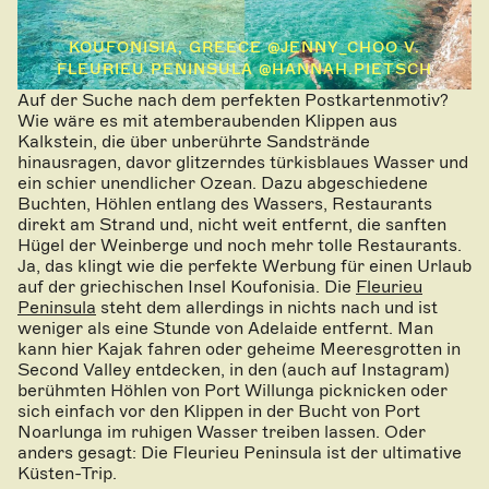
KOUFONISIA, GREECE @JENNY_CHOO V.
FLEURIEU PENINSULA @HANNAH.PIETSCH
Auf der Suche nach dem perfekten Postkartenmotiv?
Wie wäre es mit atemberaubenden Klippen aus
Kalkstein, die über unberührte Sandstrände
hinausragen, davor glitzerndes türkisblaues Wasser und
ein schier unendlicher Ozean. Dazu abgeschiedene
Buchten, Höhlen entlang des Wassers, Restaurants
direkt am Strand und, nicht weit entfernt, die sanften
Hügel der Weinberge und noch mehr tolle Restaurants.
Ja, das klingt wie die perfekte Werbung für einen Urlaub
auf der griechischen Insel Koufonisia. Die
Fleurieu
Peninsula
steht dem allerdings in nichts nach und ist
weniger als eine Stunde von Adelaide entfernt. Man
kann hier Kajak fahren oder geheime Meeresgrotten in
Second Valley entdecken, in den (auch auf Instagram)
berühmten Höhlen von Port Willunga picknicken oder
sich einfach vor den Klippen in der Bucht von Port
Noarlunga im ruhigen Wasser treiben lassen. Oder
anders gesagt: Die Fleurieu Peninsula ist der ultimative
Küsten-Trip.