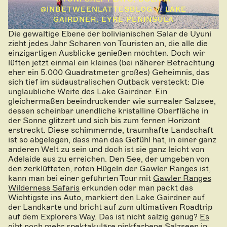
@INBETWEENLATTESBLOG V. LAKE
GAIRDNER, EYRE PENINSULA
Die gewaltige Ebene der bolivianischen Salar de Uyuni
zieht jedes Jahr Scharen von Touristen an, die alle die
einzigartigen Ausblicke genießen möchten. Doch wir
lüften jetzt einmal ein kleines (bei näherer Betrachtung
eher ein 5.000 Quadratmeter großes) Geheimnis, das
sich tief im südaustralischen Outback versteckt: Die
unglaubliche Weite des Lake Gairdner. Ein
gleichermaßen beeindruckender wie surrealer Salzsee,
dessen scheinbar unendliche kristalline Oberfläche in
der Sonne glitzert und sich bis zum fernen Horizont
erstreckt. Diese schimmernde, traumhafte Landschaft
ist so abgelegen, dass man das Gefühl hat, in einer ganz
anderen Welt zu sein und doch ist sie ganz leicht von
Adelaide aus zu erreichen. Den See, der umgeben von
den zerklüfteten, roten Hügeln der Gawler Ranges ist,
kann man bei einer geführten Tour mit
Gawler Ranges
Wilderness Safaris
erkunden oder man packt das
Wichtigste ins Auto, markiert den Lake Gairdner auf
der Landkarte und bricht auf zum ultimativen Roadtrip
auf dem Explorers Way. Das ist nicht salzig genug?
Es
gibt noch mehr spektakuläre pinkfarbene Salzseen in