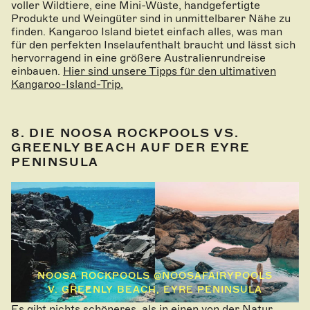
voller Wildtiere, eine Mini-Wüste, handgefertigte
Produkte und Weingüter sind in unmittelbarer Nähe zu
finden. Kangaroo Island bietet einfach alles, was man
für den perfekten Inselaufenthalt braucht und lässt sich
hervorragend in eine größere Australienrundreise
einbauen.
Hier sind unsere Tipps für den ultimativen
Kangaroo-Island-Trip.
8. DIE NOOSA ROCKPOOLS VS.
GREENLY BEACH AUF DER EYRE
PENINSULA
NOOSA ROCKPOOLS @NOOSAFAIRYPOOLS
V. GREENLY BEACH, EYRE PENINSULA
Es gibt nichts schöneres, als in einen von der Natur