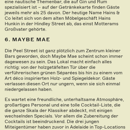
eine nautische Themenbar, die auf Gin und Rum
spezialisiert ist – auf der Getränkekarte finden Gäste
jeweils mehr als 25 davon. Der heutige Name Hains &
Co leitet sich von dem alten Möbelgeschäft Hains
Hunkin in der Hindley Street ab, das einst Motterams
Großvater gehörte.
6. MAYBE MAE
Die Peel Street ist ganz plötzlich zum Zentrum kleiner
Bars geworden, doch Maybe Mae scheint schon immer
dagewesen zu sein. Das Lokal macht einfach alles
richtig: von der holzgetäfelten Tür über die
verführerischen grünen Séparées bis hin zu einem vom
Art déco inspirierten Holz- und Spiegeldekor. Gäste
verlassen diesen Ort nur ungern, wenn sie sich einmal
niedergelassen haben.
Es wartet eine freundliche, unterhaltsame Atmosphäre,
großartiges Personal und eine tolle Cocktail-Liste, die
die ganze Skala der Klassiker abdeckt, mit einigen
wechselnden Specials. Vor allem die Zubereitung der
Cocktails ist beeindruckend. Die drei jungen
Miteigentümer haben zuvor in Adelaide in Top-Locations