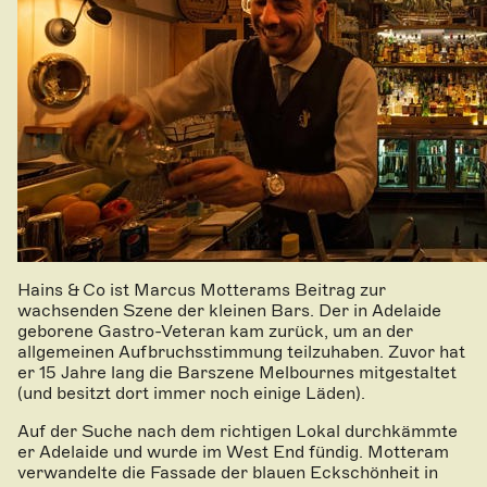
Hains & Co ist Marcus Motterams Beitrag zur
wachsenden Szene der kleinen Bars. Der in Adelaide
geborene Gastro-Veteran kam zurück, um an der
allgemeinen Aufbruchsstimmung teilzuhaben. Zuvor hat
er 15 Jahre lang die Barszene Melbournes mitgestaltet
(und besitzt dort immer noch einige Läden).
Auf der Suche nach dem richtigen Lokal durchkämmte
er Adelaide und wurde im West End fündig. Motteram
verwandelte die Fassade der blauen Eckschönheit in