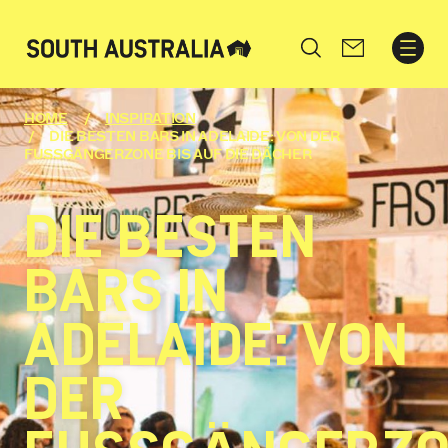
Search
HOME
INSPIRATION
DIE BESTEN BARS IN ADELAIDE: VON DER
FUSSGÄNGERZONE BIS AUF DIE DÄCHER
DIE BESTEN
BARS IN
ADELAIDE: VON
DER