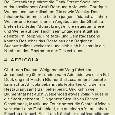
Bei Getränken punktet die Bank Street Social mit
südaustralischem Craft Beer und Apfelwein, Boutique-
Weinen und australischem Gin sowie Whisky. Der
Inhaber hat immer die besten jungen südaustralischen
Winzer und Brauereien im Angebot, die der Staat zu
bieten hat. Jeden Monat bringt er die neuesten Biere
und Weine auf den Tisch, sein Engagement gilt als
gelebte Philosophie. Freitags- und Samstagsabend
können Besucher das Beste aus den Regionen
Südaustraliens verkosten und sich sich bis spät in die
Nacht an den Rhythmen der DJs erfreuen.
4. AFRICOLA
Chefkoch Duncan Welgemoeds Weg führte aus
Johannesburg über London nach Adelaide, wo er im Fat
Duck eng mit Heston Blumenthal zusammenarbeitete.
Er machte Africola bekannt als lebhaften Ort, der ein
Restaurant samt Bar beherbergt. Und kühn wie
Blumenthal hat auch Welgemoed etwas völlig Neues in
die Stadt gebracht: Ein ganzer Strauß von Farben,
Geschmack, Musik und Feuer betört die Gäste. Africola
verströmt eine Festlichkeit, die an einen afrikanischen
Feiertag erinnert. Es ist ein fröhlicher, gastfreundlicher,