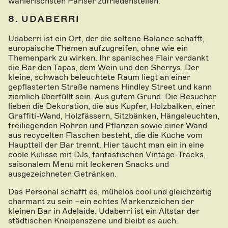
wählerischsten Pariser zufriedenstellen.
8. UDABERRI
Udaberri ist ein Ort, der die seltene Balance schafft,
europäische Themen aufzugreifen, ohne wie ein
Themenpark zu wirken. Ihr spanisches Flair verdankt
die Bar den Tapas, dem Wein und den Sherrys. Der
kleine, schwach beleuchtete Raum liegt an einer
gepflasterten Straße namens Hindley Street und kann
ziemlich überfüllt sein. Aus gutem Grund: Die Besucher
lieben die Dekoration, die aus Kupfer, Holzbalken, einer
Graffiti-Wand, Holzfässern, Sitzbänken, Hängeleuchten,
freiliegenden Rohren und Pflanzen sowie einer Wand
aus recycelten Flaschen besteht, die die Küche vom
Hauptteil der Bar trennt. Hier taucht man ein in eine
coole Kulisse mit DJs, fantastischen Vintage-Tracks,
saisonalem Menü mit leckeren Snacks und
ausgezeichneten Getränken.
Das Personal schafft es, mühelos cool und gleichzeitig
charmant zu sein –ein echtes Markenzeichen der
kleinen Bar in Adelaide. Udaberri ist ein Altstar der
städtischen Kneipenszene und bleibt es auch.