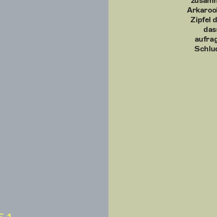
zusamme
Arkaroo
Zipfel 
das
aufra
Schluc
 1