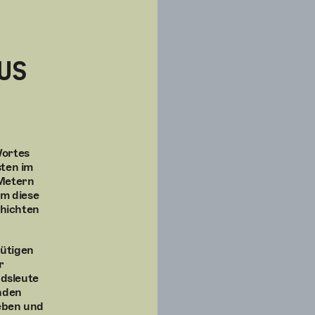
US
Wortes
ten im
 Metern
um diese
chichten
nütigen
r
ndsleute
enden
eben und