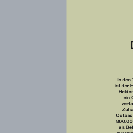
In den
ist der 
Helden
ein 
verbr
Zuha
Outback
800.000
als Be