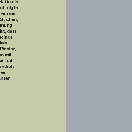
i in die
f folgte
rch ein
Stichen,
egnung
st, dass
seines
ais
Pionier,
en mit
as hat –
ntlich
ien
chter