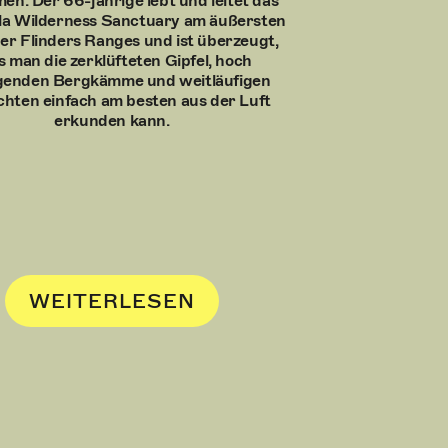
n. Der 66-jährige lebt und leitet das
la Wilderness Sanctuary am äußersten
der Flinders Ranges und ist überzeugt,
s man die zerklüfteten Gipfel, hoch
genden Bergkämme und weitläufigen
hten einfach am besten aus der Luft
erkunden kann.
WEITERLESEN