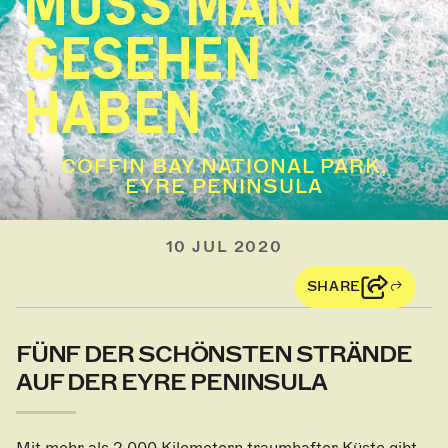
MUSS MAN
GESEHEN
HABEN
COFFIN BAY NATIONAL PARK,
EYRE PENINSULA
10 JUL 2020
SHARE
FÜNF DER SCHÖNSTEN STRÄNDE
AUF DER EYRE PENINSULA
Mit mehr als 2.000 Kilometern traumhafter Küste gibt