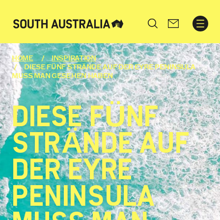
Search
HOME
INSPIRATION
DIESE FÜNF STRÄNDE AUF DER EYRE PENINSULA
MUSS MAN GESEHEN HABEN
DIESE FÜNF
STRÄNDE AUF
DER EYRE
PENINSULA