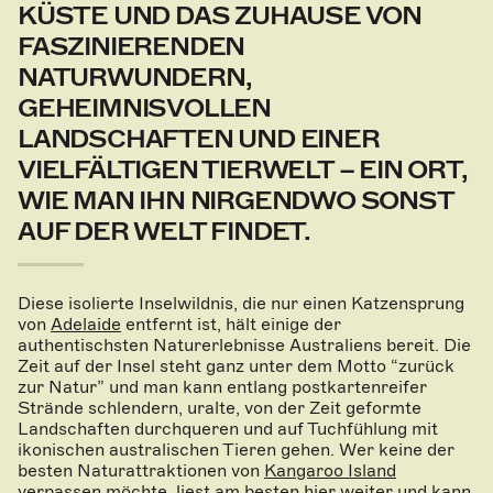
KÜSTE UND DAS ZUHAUSE VON
FASZINIERENDEN
NATURWUNDERN,
GEHEIMNISVOLLEN
LANDSCHAFTEN UND EINER
VIELFÄLTIGEN TIERWELT – EIN ORT,
WIE MAN IHN NIRGENDWO SONST
AUF DER WELT FINDET.
Diese isolierte Inselwildnis, die nur einen Katzensprung
von
Adelaide
entfernt ist, hält einige der
authentischsten Naturerlebnisse Australiens bereit. Die
Zeit auf der Insel steht ganz unter dem Motto “zurück
zur Natur” und man kann entlang postkartenreifer
Strände schlendern, uralte, von der Zeit geformte
Landschaften durchqueren und auf Tuchfühlung mit
ikonischen australischen Tieren gehen. Wer keine der
besten Naturattraktionen von
Kangaroo Island
verpassen möchte, liest am besten hier weiter und kann