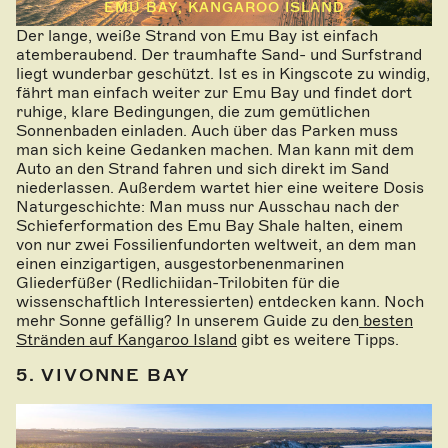
EMU BAY, KANGAROO ISLAND
Der lange, weiße Strand von Emu Bay ist einfach
atemberaubend. Der traumhafte Sand- und Surfstrand
liegt wunderbar geschützt. Ist es in Kingscote zu windig,
fährt man einfach weiter zur Emu Bay und findet dort
ruhige, klare Bedingungen, die zum gemütlichen
Sonnenbaden einladen. Auch über das Parken muss
man sich keine Gedanken machen. Man kann mit dem
Auto an den Strand fahren und sich direkt im Sand
niederlassen. Außerdem wartet hier eine weitere Dosis
Naturgeschichte: Man muss nur Ausschau nach der
Schieferformation des Emu Bay Shale halten, einem
von nur zwei Fossilienfundorten weltweit, an dem man
einen einzigartigen, ausgestorbenenmarinen
Gliederfüßer (Redlichiidan-Trilobiten für die
wissenschaftlich Interessierten) entdecken kann. Noch
mehr Sonne gefällig? In unserem Guide zu den
besten
Stränden auf Kangaroo Island
gibt es weitere Tipps.
5. VIVONNE BAY