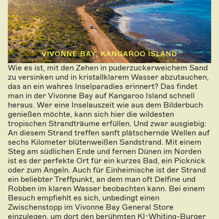
VIVONNE BAY, KANGAROO ISLAND
Wie es ist, mit den Zehen in puderzuckerweichem Sand
zu versinken und in kristallklarem Wasser abzutauchen,
das an ein wahres Inselparadies erinnert? Das findet
man in der Vivonne Bay auf Kangaroo Island schnell
heraus. Wer eine Inselauszeit wie aus dem Bilderbuch
genießen möchte, kann sich hier die wildesten
tropischen Strandträume erfüllen. Und zwar ausgiebig:
An diesem Strand treffen sanft plätschernde Wellen auf
sechs Kilometer blütenweißen Sandstrand. Mit einem
Steg am südlichen Ende und fernen Dünen im Norden
ist es der perfekte Ort für ein kurzes Bad, ein Picknick
oder zum Angeln. Auch für Einheimische ist der Strand
ein beliebter Treffpunkt, an dem man oft Delfine und
Robben im klaren Wasser beobachten kann. Bei einem
Besuch empfiehlt es sich, unbedingt einen
Zwischenstopp im Vivonne Bay General Store
einzulegen, um dort den berühmten KI-Whiting-Burger