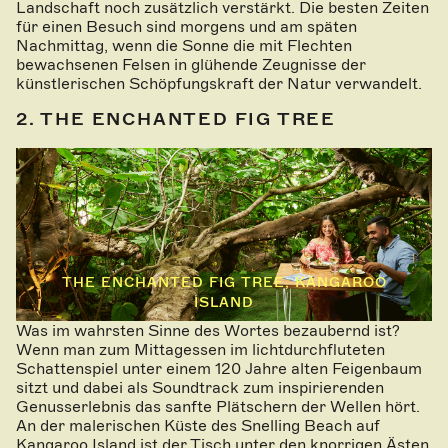
Landschaft noch zusätzlich verstärkt. Die besten Zeiten
für einen Besuch sind morgens und am späten
Nachmittag, wenn die Sonne die mit Flechten
bewachsenen Felsen in glühende Zeugnisse der
künstlerischen Schöpfungskraft der Natur verwandelt.
2. THE ENCHANTED FIG TREE
THE ENCHANTED FIG TREE, KANGAROO
ISLAND
Was im wahrsten Sinne des Wortes bezaubernd ist?
Wenn man zum Mittagessen im lichtdurchfluteten
Schattenspiel unter einem 120 Jahre alten Feigenbaum
sitzt und dabei als Soundtrack zum inspirierenden
Genusserlebnis das sanfte Plätschern der Wellen hört.
An der malerischen Küste des Snelling Beach auf
Kangaroo Island ist der Tisch unter den knorrigen Ästen