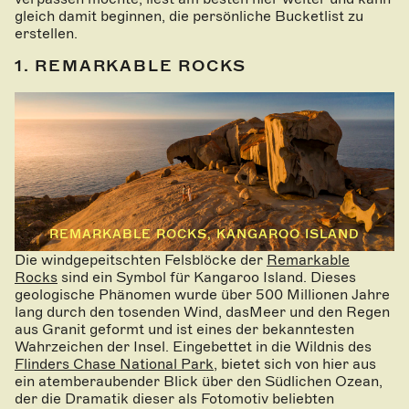
gleich damit beginnen, die persönliche Bucketlist zu
erstellen.
1. REMARKABLE ROCKS
REMARKABLE ROCKS, KANGAROO ISLAND
Die windgepeitschten Felsblöcke der
Remarkable
Rocks
sind ein Symbol für Kangaroo Island. Dieses
geologische Phänomen wurde über 500 Millionen Jahre
lang durch den tosenden Wind, dasMeer und den Regen
aus Granit geformt und ist eines der bekanntesten
Wahrzeichen der Insel. Eingebettet in die Wildnis des
Flinders Chase National Park
, bietet sich von hier aus
ein atemberaubender Blick über den Südlichen Ozean,
der die Dramatik dieser als Fotomotiv beliebten